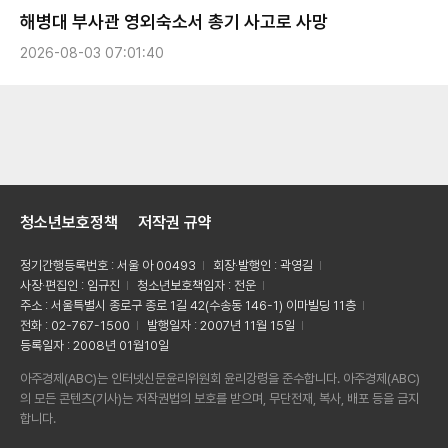
해병대 부사관 영외숙소서 총기 사고로 사망
2026-08-03 07:01:40
청소년보호정책
저작권 규약
정기간행등록번호 : 서울 아 00493
회장·발행인 : 곽영길
사장·편집인 : 임규진
청소년보호책임자 : 전운
주소 : 서울특별시 종로구 종로 1길 42(수송동 146-1) 이마빌딩 11층
전화 : 02-767-1500
발행일자 : 2007년 11월 15일
등록일자 : 2008년 01월10일
아주경제(ABC)는 인터넷신문윤리위원회 윤리강령을 준수합니다. 아주경제(ABC)
의 모든 콘텐츠(기사)는 저작권법의 보호를 받으며, 무단전재, 복사, 배포 등을 금지
합니다.